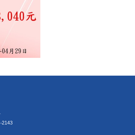
4
-2143