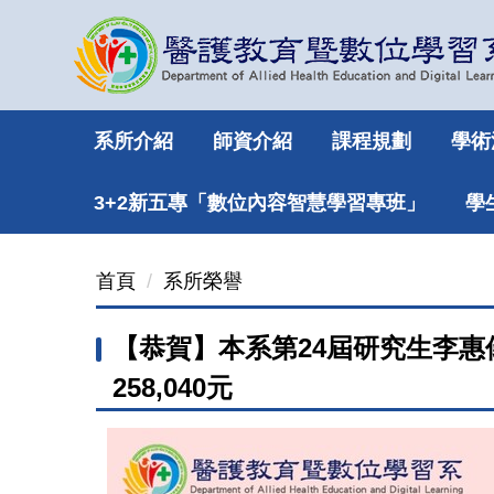
跳
到
主
要
內
系所介紹
師資介紹
課程規劃
學術
容
區
3+2新五專「數位內容智慧學習專班」
學
首頁
系所榮譽
【恭賀】本系第24屆研究生李惠
258,040元