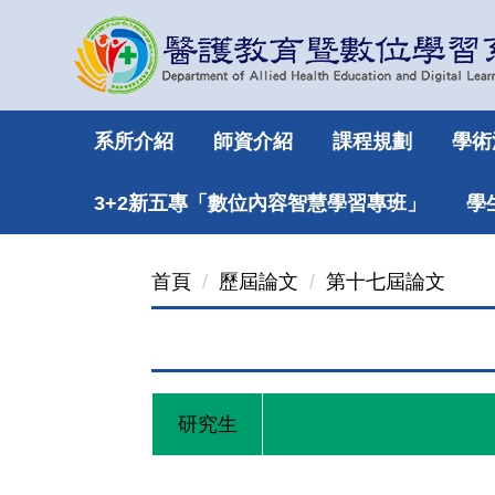
跳
到
主
要
內
系所介紹
師資介紹
課程規劃
學術
容
區
3+2新五專「數位內容智慧學習專班」
學
首頁
歷屆論文
第十七屆論文
研究生