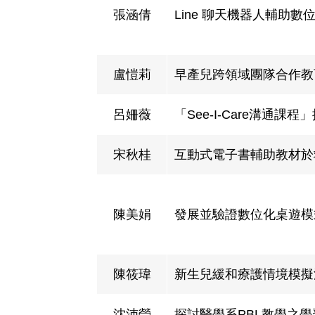
張涵倩
Line 聊天機器人輔助
盧愷莉
早產兒跨領域團隊合作教
呂姍薇
「See-I-Care溝通
宋秋桂
互動式電子書輔助教材於
陳美娟
發展並驗證數位化桌遊模
陳筱瑋
新生兒緩和療護情境模擬
沈沛瑩
探討醫學系PBL教學之