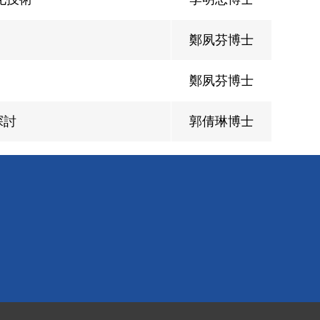
鄭夙芬博士
鄭夙芬博士
探討
郭倩琳博士