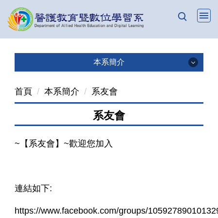
跳
到
主
要
內
本系簡介
容
本系簡介
區
首頁
本系簡介
系友會
成立宗旨
系友會
教育目標
~【系友會】~歡迎您加入
發展目標
專業教室
連結如下:
生涯進路
https://www.facebook.com/groups/10592789010132