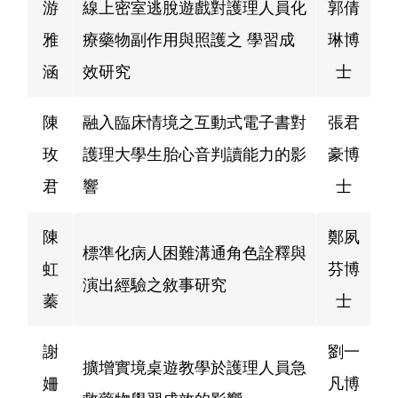
游
線上密室逃脫遊戲對護理人員化
郭倩
雅
療藥物副作用與照護之 學習成
琳博
涵
效研究
士
陳
融入臨床情境之互動式電子書對
張君
玫
護理大學生胎心音判讀能力的影
豪博
君
響
士
陳
鄭夙
標準化病人困難溝通角色詮釋與
虹
芬博
演出經驗之敘事研究
蓁
士
謝
劉一
擴增實境桌遊教學於護理人員急
姍
凡博