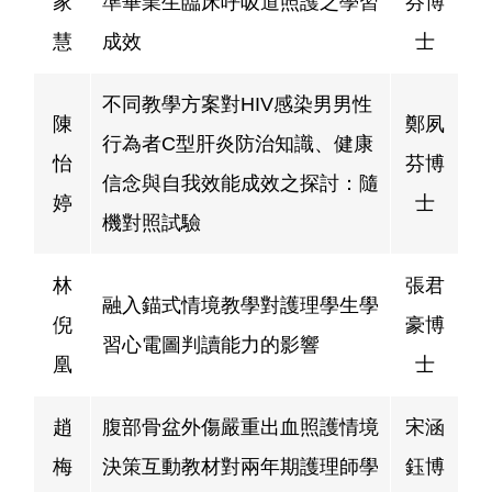
家
準畢業生臨床呼吸道照護之學習
芬博
慧
成效
士
不同教學方案對HIV感染男男性
陳
鄭夙
行為者C型肝炎防治知識、健康
怡
芬博
信念與自我效能成效之探討：隨
婷
士
機對照試驗
林
張君
融入錨式情境教學對護理學生學
倪
豪博
習心電圖判讀能力的影響
凰
士
趙
腹部骨盆外傷嚴重出血照護情境
宋涵
梅
決策互動教材對兩年期護理師學
鈺博