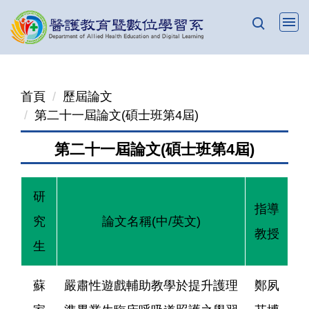
跳
到
主
要
內
首頁
歷屆論文
容
第二十一屆論文(碩士班第4屆)
區
第二十一屆論文(碩士班第4屆)
研
指導
究
論文名稱(中/英文)
教授
生
蘇
嚴肅性遊戲輔助教學於提升護理
鄭夙