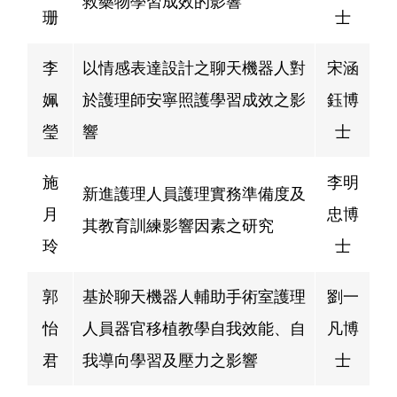
救藥物學習成效的影響
珊
士
李
以情感表達設計之聊天機器人對
宋涵
姵
於護理師安寧照護學習成效之影
鈺博
瑩
響
士
施
李明
新進護理人員護理實務準備度及
月
忠博
其教育訓練影響因素之研究
玲
士
郭
基於聊天機器人輔助手術室護理
劉一
怡
人員器官移植教學自我效能、自
凡博
君
我導向學習及壓力之影響
士