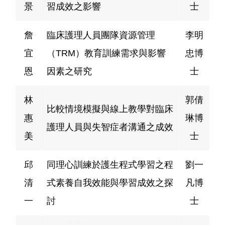
景
習成效之影響
士
詹
臨床護理人員團隊資源管理
李明
宜
（TRM）教育訓練需求與影響
忠博
恩
因素之研究
士
林
郭倩
比較情境模擬與線上教學對臨床
惠
琳博
護理人員與失智症者溝通之成效
美
士
邱
同理心訓練於護生程式學習之程
劉一
清
式素養自我效能與學習成效之探
凡博
一
討
士