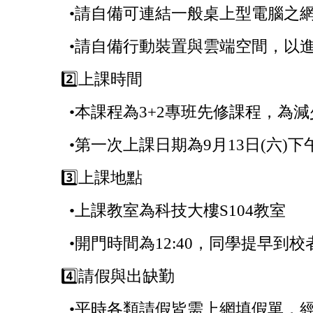
•
請自備可連結一般桌上型電腦之網
•
請自備行動裝置與雲端空間，以
2️⃣
上課時間
•
本課程為3+2專班先修課程，為
•
第一次上課日期為9月13日(六)下午1
3️⃣
上課地點
•
上課教室為科技大樓S104教室
•
開門時間為12:40，同學提早到
4️⃣
請假與出缺勤
•
平時各類請假皆需上網填假單，