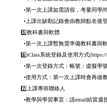
•
第一次上課如需請假，考量同學尚不熟悉系統
•
上課出缺勤記錄會由教師點名後
5️⃣
教科書與軟體
•
第一次上課暫無需準備教科書與
6️⃣
iClass
系統登錄及使用方式(https://iclas
•
第一次登錄方式：帳號：虛擬學號/
•
使用方式：第一次上課時會再做
7️⃣
上課專班聯絡人
•
教學與學習事宜：請email給當週授課