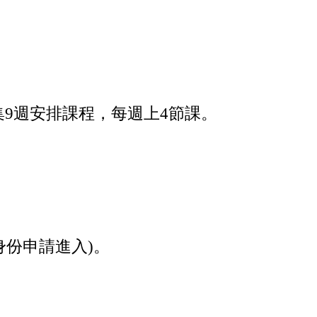
集9週安排課
程，每週上4節課。
身份申請進
入)。