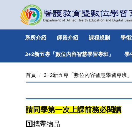
跳
到
主
要
內
系所介紹
師資介紹
課程規劃
學術
容
區
3+2新五專「數位內容智慧學習專班」
學
首頁
3+2新五專「數位內容智慧學習專班
請同學第一次上課前務必閱讀
1️⃣
攜帶物品