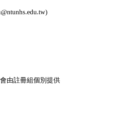
hs.edu.tw)
號會由註冊組個
別提供