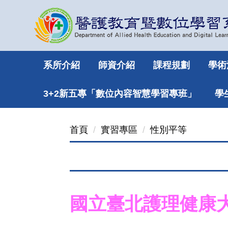
跳
到
主
要
內
系所介紹
師資介紹
課程規劃
學術
容
區
3+2新五專「數位內容智慧學習專班」
學
首頁
實習專區
性別平等
國立臺北護理健康