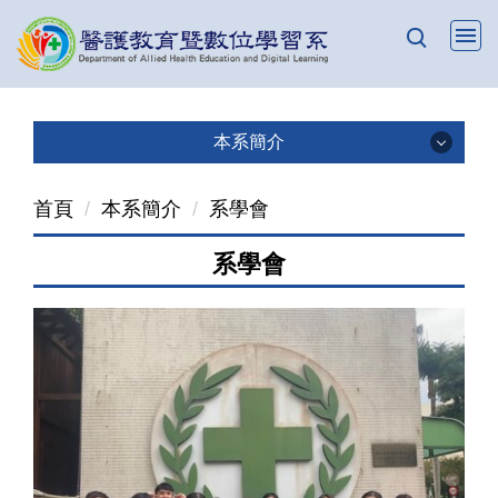
跳
到
主
要
內
本系簡介
容
本系簡介
區
首頁
本系簡介
系學會
成立宗旨
系學會
教育目標
發展目標
專業教室
生涯進路